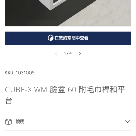
在您的空間中查看
的
1
/
4
上一頁
下一頁
1031009
SKU:
CUBE-X WM 臉盆 60 附毛巾桿和平
台
說明