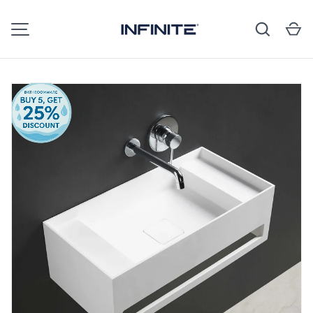
搜尋
購
跳至內容
選單
圖片 1 現已可在圖庫檢視中查看